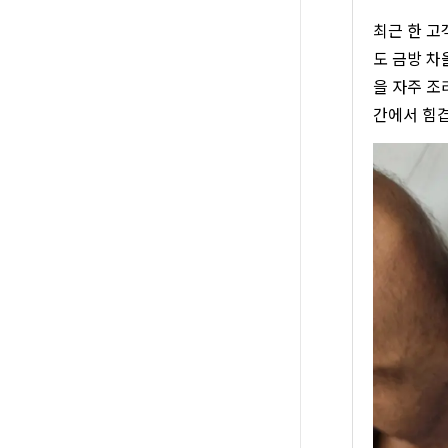
최근 한 고
도 금방 차
을 자주 조
간에서 힘겹