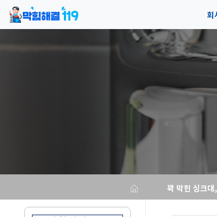
회
공
오