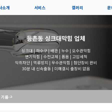
사소개
서비스
갤러리
문
인사말
서비스
전체보기
상
등촌동 싱크대막힘
업체
지사항
블로그
수도꼭지 작업
고
싱크대 | 하수구 | 배관 | 누수 | 오수관막힘
시는길
세면대 작업
변기막힘 | 수전교체 | 폽옵 | 고압세척
악취차단 | 역류방지 | 우수관막힘 | 첨단장비 완비
변기 작업
30분 내 신속출동 | 미해결시 출장비 없음
욕조 작업
꽉 막힌 싱크대, 기름때와 음식물 찌꺼기 완벽 제거! 막힘해결119 출동!
싱크대 작업