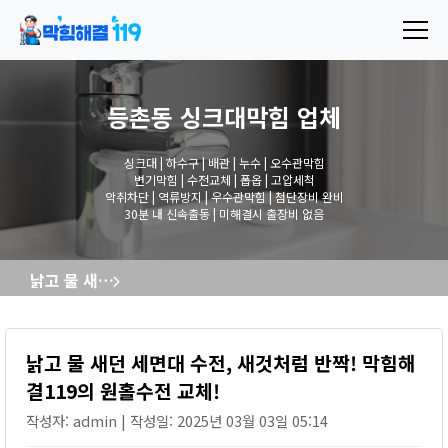
등촌동 싱크대막힘
업체
싱크대 | 하수구 | 배관 | 누수 | 오수관막힘
변기막힘 | 수전교체 | 폽옵 | 고압세척
악취차단 | 역류방지 | 우수관막힘 | 첨단장비 완비
30분 내 신속출동 | 미해결시 출장비 없음
낡고 물 새던 세면대 수전, 새것처럼 반짝! 막힘해결119의 원홀수전 교체!
낡고 물 새던 세면대 수전, 새것처럼 반짝! 막힘해
결119의 원홀수전 교체!
작성자: admin | 작성일: 2025년 03월 03일 05:14