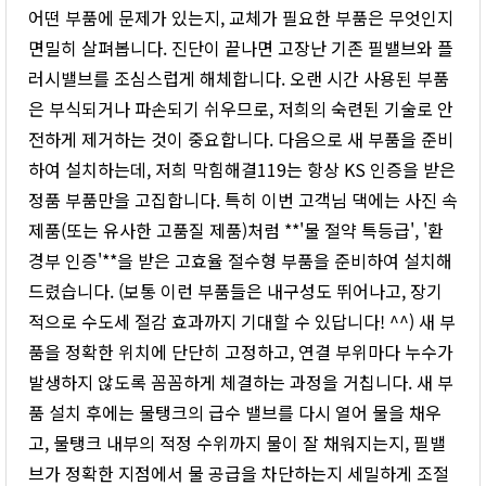
어떤 부품에 문제가 있는지, 교체가 필요한 부품은 무엇인지
면밀히 살펴봅니다. 진단이 끝나면 고장난 기존 필밸브와 플
러시밸브를 조심스럽게 해체합니다. 오랜 시간 사용된 부품
은 부식되거나 파손되기 쉬우므로, 저희의 숙련된 기술로 안
전하게 제거하는 것이 중요합니다. 다음으로 새 부품을 준비
하여 설치하는데, 저희 막힘해결119는 항상 KS 인증을 받은
정품 부품만을 고집합니다. 특히 이번 고객님 댁에는 사진 속
제품(또는 유사한 고품질 제품)처럼 **'물 절약 특등급', '환
경부 인증'**을 받은 고효율 절수형 부품을 준비하여 설치해
드렸습니다. (보통 이런 부품들은 내구성도 뛰어나고, 장기
적으로 수도세 절감 효과까지 기대할 수 있답니다! ^^) 새 부
품을 정확한 위치에 단단히 고정하고, 연결 부위마다 누수가
발생하지 않도록 꼼꼼하게 체결하는 과정을 거칩니다. 새 부
품 설치 후에는 물탱크의 급수 밸브를 다시 열어 물을 채우
고, 물탱크 내부의 적정 수위까지 물이 잘 채워지는지, 필밸
브가 정확한 지점에서 물 공급을 차단하는지 세밀하게 조절