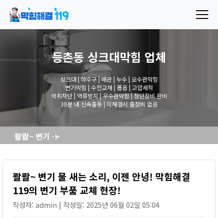
등촌동 싱크대막힘
업체
싱크대 | 하수구 | 배관 | 누수 | 오수관막힘
변기막힘 | 수전교체 | 폽옵 | 고압세척
악취차단 | 역류방지 | 우수관막힘 | 첨단장비 완비
30분 내 신속출동 | 미해결시 출장비 없음
콸콸~ 변기 물 새는 소리, 이젠 안녕! 막힘해결119의 변기 부품 교체 현장!
콸콸~ 변기 물 새는 소리, 이젠 안녕! 막힘해결
119의 변기 부품 교체 현장!
작성자: admin | 작성일: 2025년 06월 02일 05:04