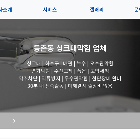
사소개
서비스
갤러리
문
인사말
서비스
전체보기
상
등촌동 싱크대막힘
업체
지사항
블로그
수도꼭지 작업
고
싱크대 | 하수구 | 배관 | 누수 | 오수관막힘
시는길
세면대 작업
변기막힘 | 수전교체 | 폽옵 | 고압세척
악취차단 | 역류방지 | 우수관막힘 | 첨단장비 완비
변기 작업
30분 내 신속출동 | 미해결시 출장비 없음
욕조 작업
싱크대 작업