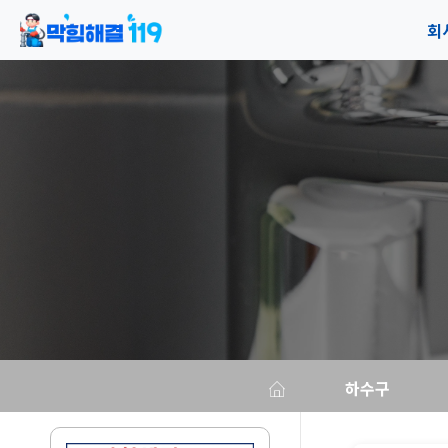
회
공
오
하수구