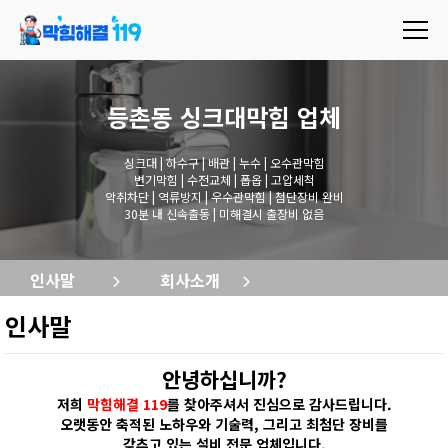
등촌동 싱크대막힘
업체
싱크대 | 하수구 | 배관 | 누수 | 오수관막힘
변기막힘 | 수전교체 | 폽옵 | 고압세척
악취차단 | 역류방지 | 우수관막힘 | 첨단장비 완비
30분 내 신속출동 | 미해결시 출장비 없음
인사말
회사소개
인사말
안녕하십니까?
저희
막힘해결 119
를 찾아주셔서 진심으로 감사드립니다.
오랫동안 축적된 노하우와 기술력, 그리고 최첨단 장비를
갖추고 있는 설비 전문 업체입니다.