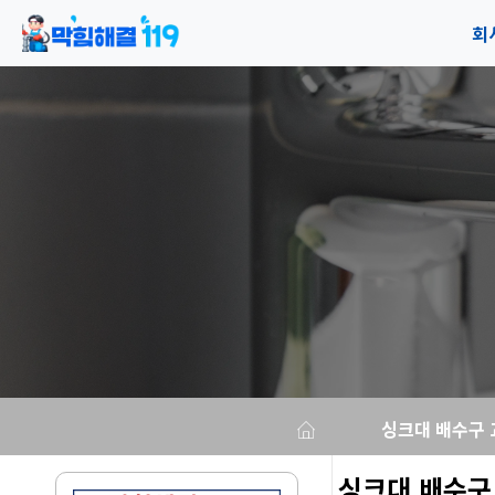
회
공
오
싱크대 배수구