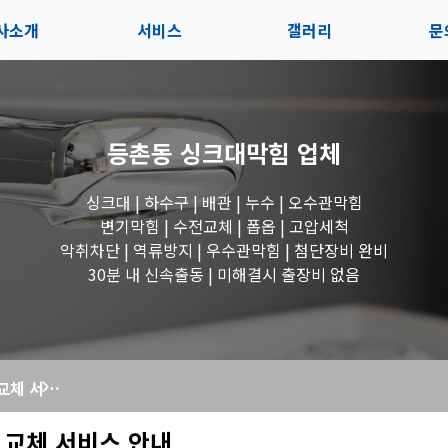
사소개
서비스
갤러리
문
인사말
서비스
전체보기
상
등촌동 싱크대막힘
업체
지사항
블로그
수도꼭지 작업
고
싱크대 | 하수구 | 배관 | 누수 | 오수관막힘
시는길
세면대 작업
변기막힘 | 수전교체 | 폽옵 | 고압세척
악취차단 | 역류방지 | 우수관막힘 | 첨단장비 완비
변기 작업
30분 내 신속출동 | 미해결시 출장비 없음
욕조 작업
싱크대 배수구 교체 서비스 안내
싱크대 작업
 교체 서비스 안내