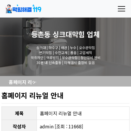
등촌동 싱크대막힘
업체
싱크대 | 하수구 | 배관 | 누수 | 오수관막힘
변기막힘 | 수전교체 | 폽옵 | 고압세척
악취차단 | 역류방지 | 우수관막힘 | 첨단장비 완비
30분 내 신속출동 | 미해결시 출장비 없음
홈페이지 리뉴얼 안내
홈페이지 리뉴얼 안내
제목
홈페이지 리뉴얼 안내
작성자
admin [조회 : 11668]