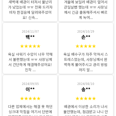
새벽에 배관이 터져서 물난리
겨울에 보일러 배관이 얼어서
가 났었는데 ㅠㅠ 전화 드리자
큰일날뻔 했는데 ㅠㅠ 사장님
마자 한걸음에 달려와주셨어
께서 긴급 출동해주셔서 빠르
요! 신속...
게 녹여...
2024/11/07
2024/10/29
백**
손**
★★★★★
★★★★★
욕실 샤워기 수압이 너무 약해
욕실 배수구가 자주 막혀서 스
서 불편했는데 ㅠㅠ 사장님께
트레스였는데, 사장님께서 완
서 간단하게 해결해주셨어요!
벽하게 뚫어주시고 관리 방법
진작 ...
까지 알...
2024/09/05
2024/08/10
이**
송**
★★★★★
★★★★★
다른 업체에서는 해결 못 하던
배관에서 이상한 소리가 나서
싱크대 막힘을 여기서 단번에
불안했는데, 점검받고 나니 안