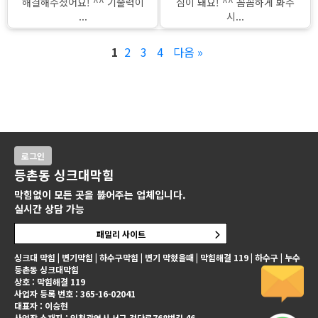
해결해주셨어요! ^^ 기술력이
심이 돼요! ^^ 꼼꼼하게 봐주
...
시...
1
2
3
4
다음 »
로그인
등촌동 싱크대막힘
막힘없이 모든 곳을 뚫어주는 업체입니다.
실시간 상담 가능
패밀리 사이트
싱크대 막힘 | 변기막힘 | 하수구막힘 | 변기 막혔을때 | 막힘해결 119 | 하수구 | 누수
등촌동 싱크대막힘
상호 : 막힘해결 119
사업자 등록 번호 : 365-16-02041
대표자 : 이승현
사업장 소재지 : 인천광역시 서구 검단로768번길 46