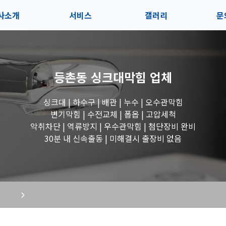
사소개
서비스
갤러리
문
인사말
서비스
전체보기
상
등촌동 싱크대막힘
업체
지사항
블로그
수도꼭지 작업
고
싱크대 | 하수구 | 배관 | 누수 | 오수관막힘
시는길
세면대 작업
변기막힘 | 수전교체 | 폽옵 | 고압세척
악취차단 | 역류방지 | 우수관막힘 | 첨단장비 완비
변기 작업
30분 내 신속출동 | 미해결시 출장비 없음
욕조 작업
싱크대 작업