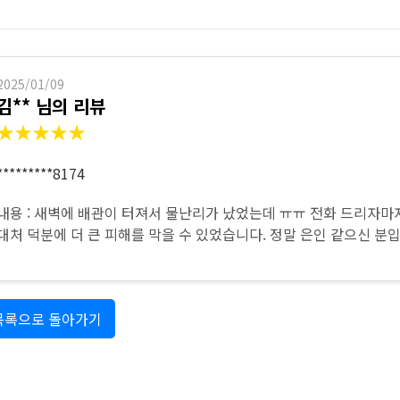
하수구 작업
2025/01/09
김** 님의 리뷰
★★★★★
*********8174
내용 : 새벽에 배관이 터져서 물난리가 났었는데 ㅠㅠ 전화 드리자
대처 덕분에 더 큰 피해를 막을 수 있었습니다. 정말 은인 같으신 분입
목록으로 돌아가기