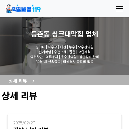
등촌동 싱크대막힘
업체
싱크대 | 하수구 | 배관 | 누수 | 오수관막힘
변기막힘 | 수전교체 | 폽옵 | 고압세척
악취차단 | 역류방지 | 우수관막힘 | 첨단장비 완비
30분 내 신속출동 | 미해결시 출장비 없음
상세 리뷰
상세 리뷰
2025/02/27